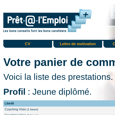
CV
Lettre de motivation
C
Votre panier de com
Voici la liste des prestations.
Profil
: Jeune diplômé.
Libellé
Coaching Visio
(1 heure)